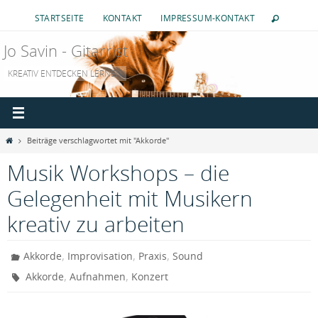
Zum
STARTSEITE
KONTAKT
IMPRESSUM-KONTAKT
Inhalt
springen
Jo Savin - Gitarrist
KREATIV ENTDECKEN LERNEN
Start
Beiträge verschlagwortet mit "Akkorde"
Musik Workshops – die
Gelegenheit mit Musikern
kreativ zu arbeiten
,
,
,
Akkorde
Improvisation
Praxis
Sound
,
,
Akkorde
Aufnahmen
Konzert